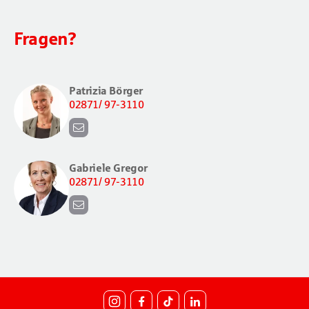
Fragen?
Patrizia Börger
02871/ 97-3110
p
e
Gabriele Gregor
r
02871/ 97-3110
s
o
p
n
e
a
r
l
s
@
o
s
n
s